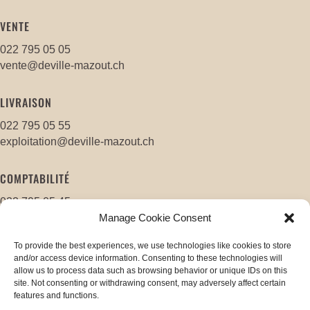
VENTE
022 795 05 05
vente@deville-mazout.ch
LIVRAISON
022 795 05 55
exploitation@deville-mazout.ch
COMPTABILITÉ
022 795 05 45
compta@deville-mazout.ch
Manage Cookie Consent
To provide the best experiences, we use technologies like cookies to store
and/or access device information. Consenting to these technologies will
allow us to process data such as browsing behavior or unique IDs on this
©2025 – Deville-mazout SA
site. Not consenting or withdrawing consent, may adversely affect certain
Déclaration de protection des données
–
features and functions.
Conditions générales de ventes